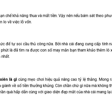
hạn chế khả năng thua và mất tiền. Vậy nên nếu bám sát theo ph
 lo về việc lỗ vốn.
ức để tự soi cầu thủ công nữa. Bởi nhà cái đang cung cấp tính 
i phút là đã tìm ra được con số may mắn bạn tham khảo thêm lô 
 nhất.
 xiên là gì
cùng mẹo chơi hiệu quả nâng cao tỷ lệ thắng. Mong 
à giành về số tiền thưởng khủng. Còn chần chừ gì nữa mà không 
ần quà hấp dẫn cùng với giao diện đẹp mắt của nhà cái mang lại