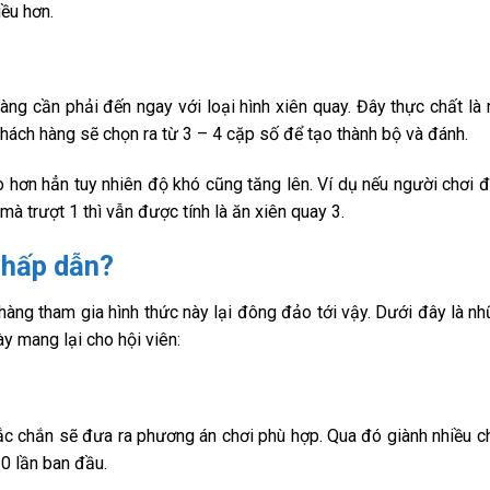
iều hơn.
hàng cần phải đến ngay với loại hình xiên quay. Đây thực chất là
khách hàng sẽ chọn ra từ 3 – 4 cặp số để tạo thành bộ và đánh.
ao hơn hẳn tuy nhiên độ khó cũng tăng lên. Ví dụ nếu người chơi 
mà trượt 1 thì vẫn được tính là ăn xiên quay 3.
 hấp dẫn?
àng tham gia hình thức này lại đông đảo tới vậy. Dưới đây là n
ày mang lại cho hội viên:
c chắn sẽ đưa ra phương án chơi phù hợp. Qua đó giành nhiều c
10 lần ban đầu.