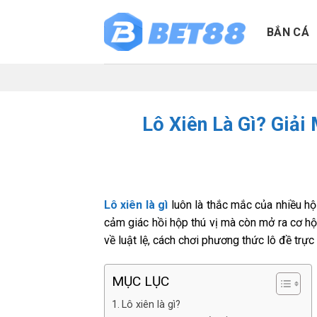
Skip
to
BẮN CÁ
content
Lô Xiên Là Gì? Giải
Lô xiên là gì
luôn là thắc mắc của nhiều hộ
cảm giác hồi hộp thú vị mà còn mở ra cơ hộ
về luật lệ, cách chơi phương thức lô đề trực
MỤC LỤC
Lô xiên là gì?