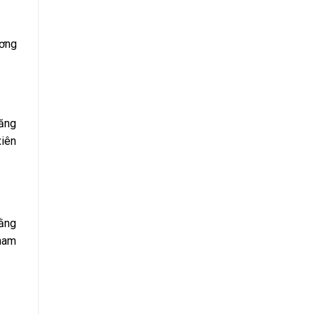
ương
năng
xiên
rằng
tham
.