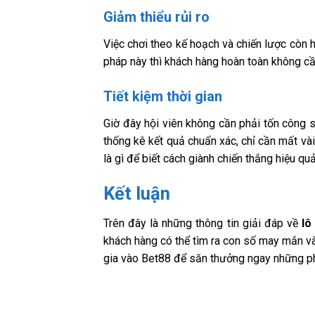
Giảm thiểu rủi ro
Việc chơi theo kế hoạch và chiến lược còn 
pháp này thì khách hàng hoàn toàn không cần
Tiết kiệm thời gian
Giờ đây hội viên không cần phải tốn công s
thống kê kết quả chuẩn xác, chỉ cần mất và
là gì để biết cách giành chiến thắng hiệu quả
Kết luận
Trên đây là những thông tin giải đáp về
lô
khách hàng có thể tìm ra con số may mắn v
gia vào Bet88 để săn thưởng ngay những ph